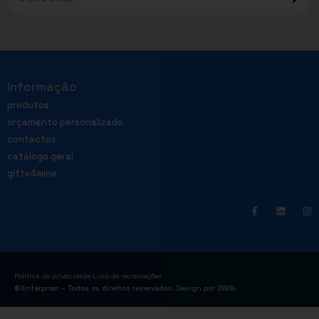
Informação
produtos
orçamento personalizado
contactos
catálogo geral
gifts4wine
|
Política de privacidade
Livro de reclamações
© Enterprom – Todos os direitos reservados. Design por
DWSI
.