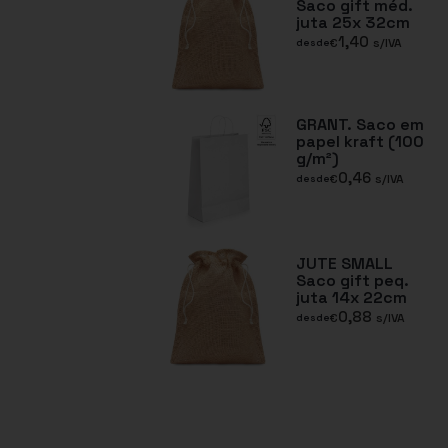
Saco gift méd.
juta 25x 32cm
1,40
€
s/IVA
desde
GRANT. Saco em
papel kraft (100
g/m²)
0,46
€
s/IVA
desde
JUTE SMALL
Saco gift peq.
juta 14x 22cm
0,88
€
s/IVA
desde