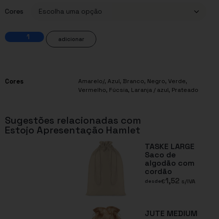
Cores
adicionar
Cores
Amarelo/
,
Azul
,
Branco
,
Negro
,
Verde
,
Vermelho
,
Fúcsia
,
Laranja / azul
,
Prateado
Sugestões relacionadas com
Estojo Apresentação Hamlet
TASKE LARGE
Saco de
algodão com
cordão
1,52
€
s/IVA
desde
JUTE MEDIUM