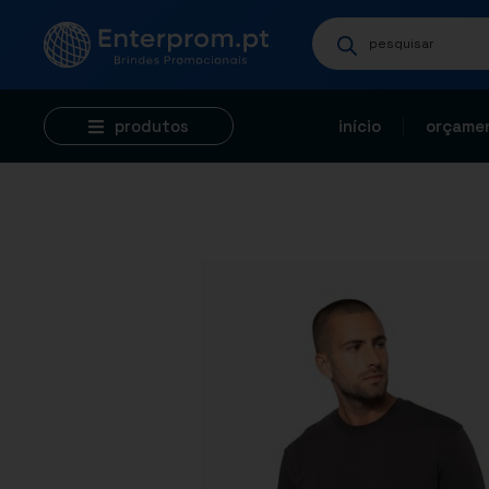
produtos
início
orçamen