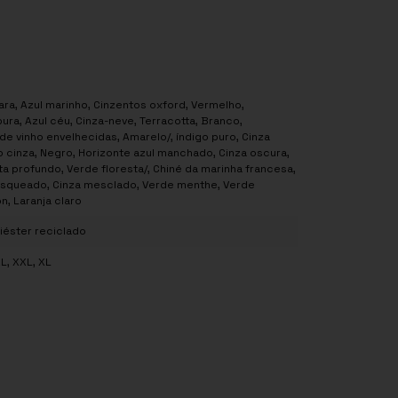
clara, Azul marinho, Cinzentos oxford, Vermelho,
ura, Azul céu, Cinza-neve, Terracotta, Branco,
de vinho envelhecidas, Amarelo/, índigo puro, Cinza
cinza, Negro, Horizonte azul manchado, Cinza oscura,
eta profundo, Verde floresta/, Chiné da marinha francesa,
queado, Cinza mesclado, Verde menthe, Verde
n, Laranja claro
liéster reciclado
XL, XXL, XL