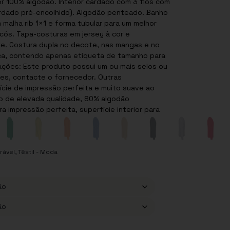
or 100% algodão. Interior cardado com 3 fios com
ardado pré-encolhido). Algodão penteado. Banho
malha rib 1×1 e forma tubular para um melhor
ós. Tapa-costuras em jersey à cor e
te. Costura dupla no decote, nas mangas e no
, contacte o fornecedor. Outras
a impressão perfeita, superfície interior para
,
irável
Têxtil - Moda