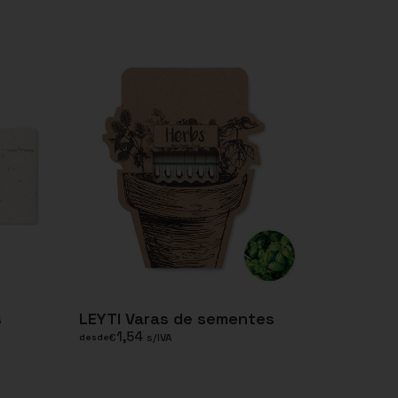
s
LEYTI Varas de sementes
1,54
€
s/IVA
desde