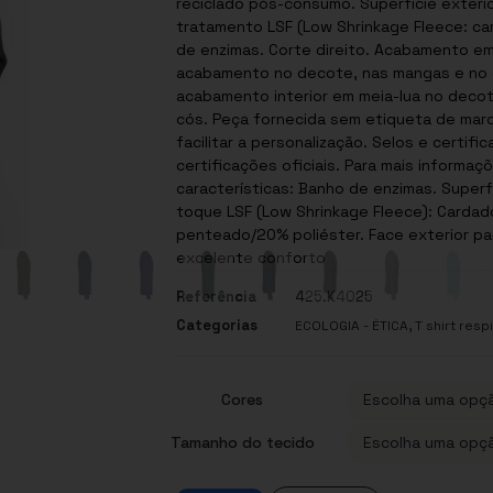
reciclado pós-consumo. Superfície exteri
tratamento LSF (Low Shrinkage Fleece: c
de enzimas. Corte direito. Acabamento em 
acabamento no decote, nas mangas e no c
acabamento interior em meia-lua no deco
cós. Peça fornecida sem etiqueta de marca, contendo apenas etiqueta de tamanho para
facilitar a personalização. Selos e certificações: Este produto possui um ou mais selos ou
certificações oficiais. Para mais informações
características: Banho de enzimas. Superfície de impressão perfeita e muito suave ao
toque LSF (Low Shrinkage Fleece): Cardado de elevada qualidade, 80% algodão
penteado/20% poliéster. Face exterior par
excelente conforto
Referência
425.K4025
Categorias
,
ECOLOGIA - ÉTICA
T shirt resp
Cores
Tamanho do tecido