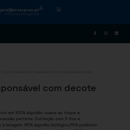
|
geral@enterprom.pt
informações gerais
a
/
t shirt respirável
/ sweatshirt eco-responsável com
sponsável com decote
a. Confeção com 3 fios e
ológico/15% poliéster