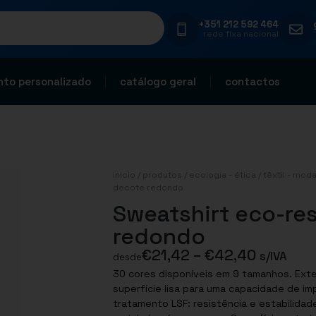
+351 212 592 464
rede fixa nacional
to personalizado
catálogo geral
contactos
início
/
produtos
/
ecologia - ética
/
têxtil - mod
decote redondo
Sweatshirt eco-re
redondo
€
21,42
–
€
42,40
s/IVA
desde
30 cores disponíveis em 9 tamanhos. Exterior em 100% algodão: suave ao toque e
superfície lisa para uma capacidade de impressão perfeit
tratamento LSF: resistência e estabilidade à lavagem. 85% algodão bi