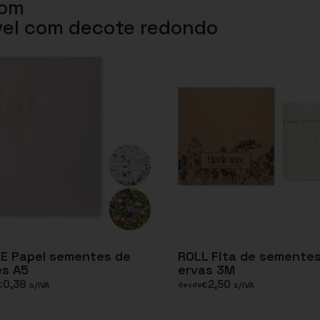
com
vel com decote redondo
E Papel sementes de
ROLL Fita de semente
es A5
ervas 3M
0,38
2,50
€
s/IVA
€
s/IVA
desde