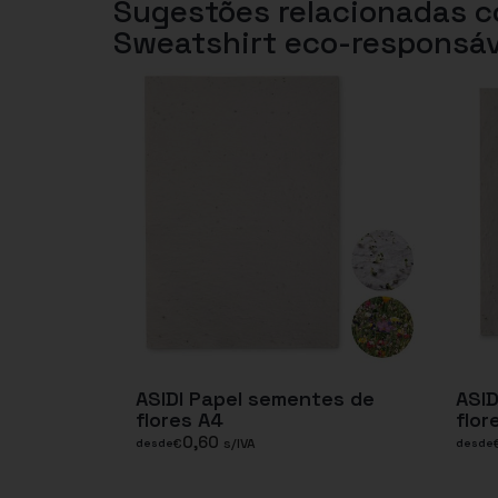
Sugestões relacionadas 
Sweatshirt eco-responsá
ASIDI Papel sementes de
ASID
flores A4
flor
0,60
€
s/IVA
desde
desde