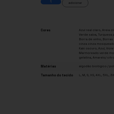
adicionar
Cores
Azul real claro, Areia 
Verde salva, Turquesa p
Borra de vinho, Borras 
cinza cinza mosqueado 
Kaki oscuro, Azul, Viol
Marmoreado verde mos
gelatina, Amarelo/ citro
Matérias
algodão biológico / po
Tamanho do tecido
L, M, S, XS, 4XL, 5XL, 3