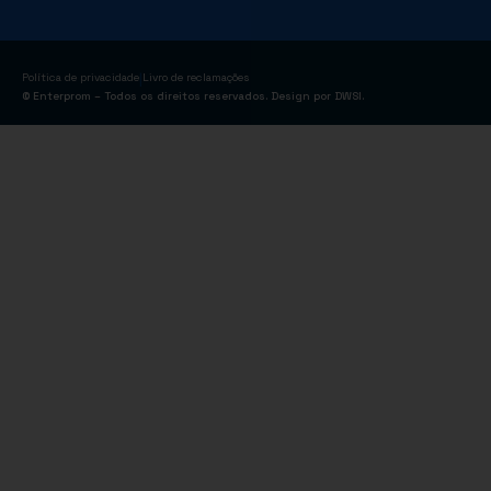
|
Política de privacidade
Livro de reclamações
© Enterprom – Todos os direitos reservados. Design por
DWSI
.