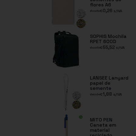
flores A6
0,26
€
s/IVA
desde
SOPHIS Mochila
RPET 600D
55,52
€
s/IVA
desde
LANSEE Lanyard
papel de
semente
1,88
€
s/IVA
desde
MITO PEN
Caneta em
material
reciclado