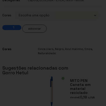
Categorias
,
,
Capota
ECOLOGIA - ÉTICA
Têxtil - Moda
Cores
adicionar
Cores
Cinza claro
,
Negro
,
Azul marinho
,
Cinza
,
Naturalidade
Sugestões relacionadas com
Gorro Hetul
MITO PEN
Caneta em
material
reciclado
0,18
€
s/IVA
desde