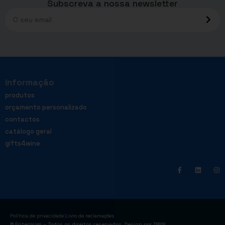
Subscreva a nossa newsletter
Informação
produtos
orçamento personalizado
contactos
catálogo geral
gifts4wine
|
Política de privacidade
Livro de reclamações
© Enterprom – Todos os direitos reservados. Design por
DWSI
.