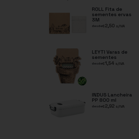
ROLL Fita de
sementes ervas
3M
2,50
€
s/IVA
desde
LEYTI Varas de
sementes
1,54
€
s/IVA
desde
INDUS Lancheira
PP 800 ml
2,92
€
s/IVA
desde