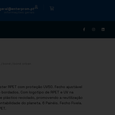
|
geral@enterprom.pt
informações gerais
a
/
boné
/ boné orban
éster RPET com proteção UV50. Fecho ajustável
ção bordados. Com logotipo de RPET e UV na
de plástico reciclado, promovendo a reutilização
tabilidade do planeta. 6 Painéis. Fecho Fivela.
PET.