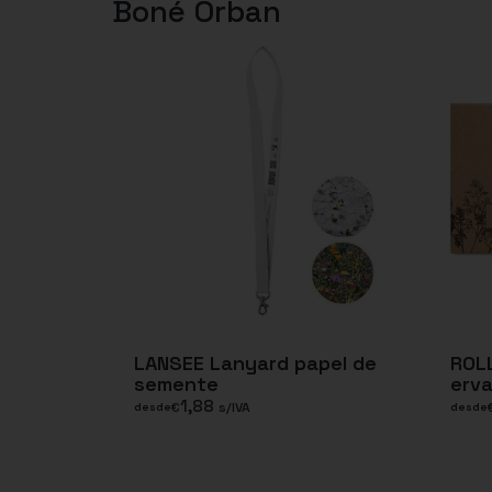
Boné Orban
LANSEE Lanyard papel de
ROLL
semente
erv
1,88
€
s/IVA
desde
desde