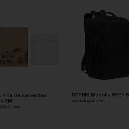
SOPHIS Mochila RPET 
 Fita de sementes
as 3M
55,52
€
s/IVA
desde
2,50
€
s/IVA