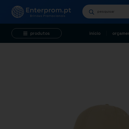
produtos
início
orçamen