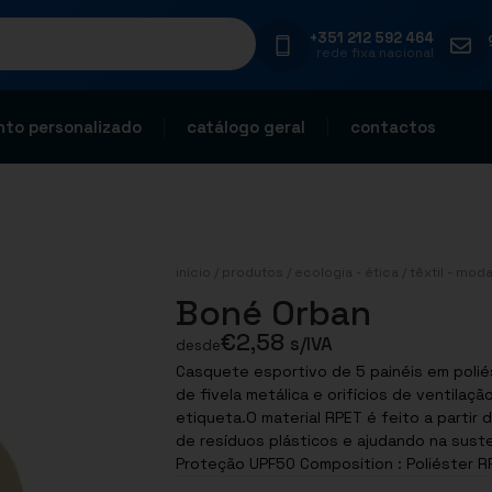
+351 212 592 464
rede fixa nacional
to personalizado
catálogo geral
contactos
início
/
produtos
/
ecologia - ética
/
têxtil - mod
Boné Orban
€
2,58
s/IVA
desde
Casquete esportivo de 5 painéis em poli
de fivela metálica e orifícios de ventila
etiqueta.O material RPET é feito a partir 
de resíduos plásticos e ajudando na susten
Proteção UPF50 Composition : Poliéster R