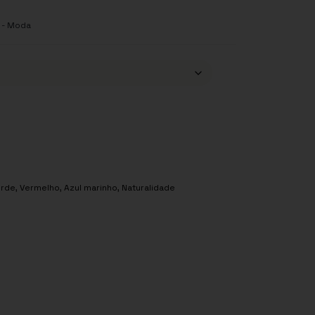
l - Moda
erde
,
Vermelho
,
Azul marinho
,
Naturalidade