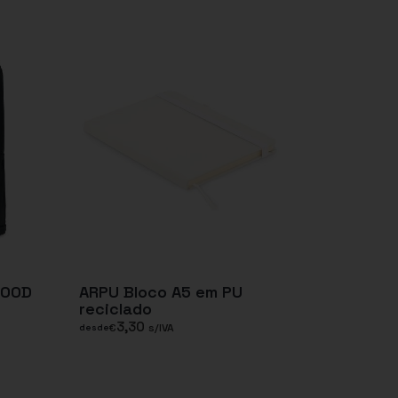
600D
ARPU Bloco A5 em PU
reciclado
3,30
€
s/IVA
desde