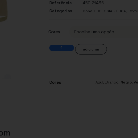
Referência
450.21436
Categorias
,
,
Boné
ECOLOGIA - ÉTICA
Têxti
Cores
adicionar
Cores
Azul
,
Branco
,
Negro
,
V
com