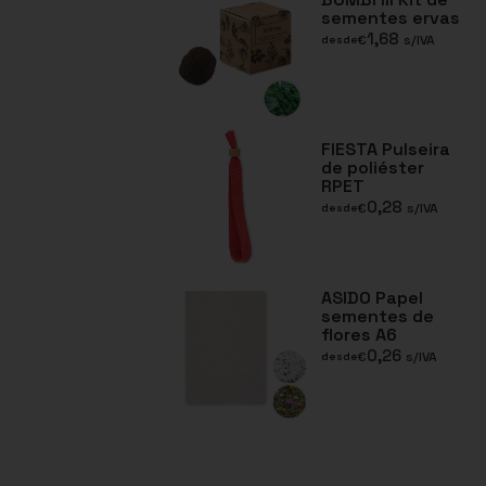
sementes ervas
1,68
€
s/IVA
desde
FIESTA Pulseira
de poliéster
RPET
0,28
€
s/IVA
desde
ASIDO Papel
sementes de
flores A6
0,26
€
s/IVA
desde