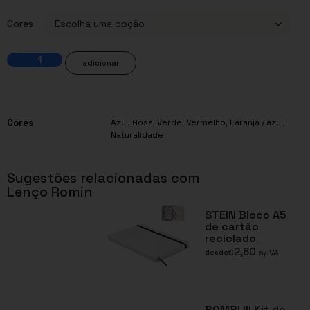
Cores
adicionar
Cores
Azul
,
Rosa
,
Verde
,
Vermelho
,
Laranja / azul
,
Naturalidade
Sugestões relacionadas com
Lenço Romin
STEIN Bloco A5
de cartão
reciclado
2,60
€
s/IVA
desde
BOMBI III Kit de