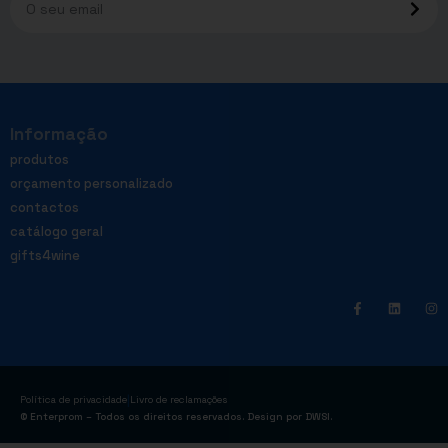
Informação
produtos
orçamento personalizado
contactos
catálogo geral
gifts4wine
|
Política de privacidade
Livro de reclamações
© Enterprom – Todos os direitos reservados. Design por
DWSI
.