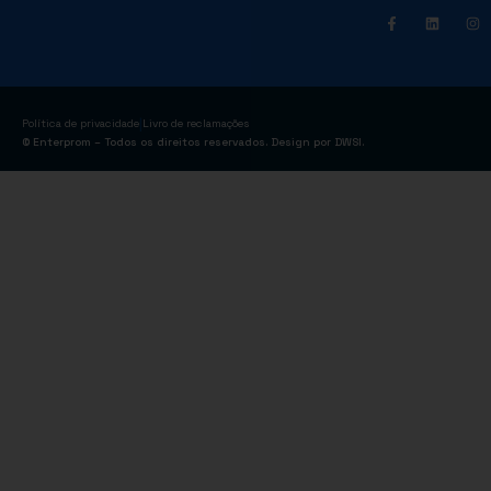
|
Política de privacidade
Livro de reclamações
© Enterprom – Todos os direitos reservados. Design por
DWSI
.