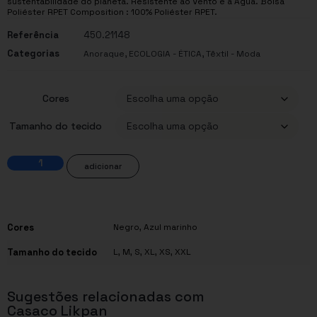
sustentabilidade do planeta. Resistente ao Vento e á Água. Bolsa
Poliéster RPET Composition : 100% Poliéster RPET.
Referência
450.21148
Categorias
,
,
Anoraque
ECOLOGIA - ÉTICA
Têxtil - Moda
Cores
Tamanho do tecido
adicionar
Cores
Negro
,
Azul marinho
Tamanho do tecido
L
,
M
,
S
,
XL
,
XS
,
XXL
Sugestões relacionadas com
Casaco Likpan