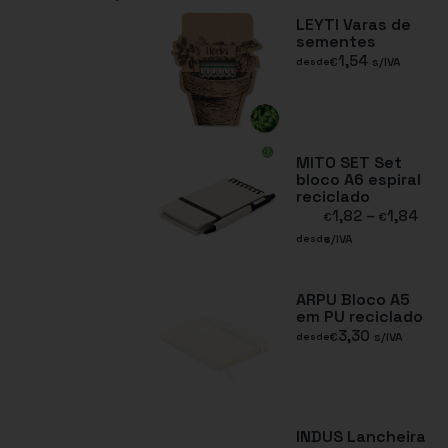
LEYTI Varas de
sementes
1,54
€
s/IVA
desde
MITO SET Set
bloco A6 espiral
reciclado
1,82
–
1,84
€
€
s/IVA
desde
ARPU Bloco A5
em PU reciclado
3,30
€
s/IVA
desde
INDUS Lancheira