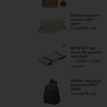
BIA Nécessaire
canvas 220
gr/m²
5,46
€
s/IVA
desde
MITO SET Set
bloco A6 espiral
reciclado
1,82
–
1,84
€
€
s/IVA
desde
BAPAL+ Mochila
poliéster RPET
600D
6,70
€
s/IVA
desde