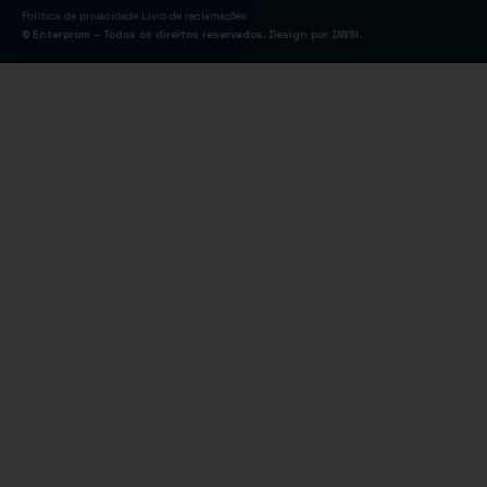
|
Política de privacidade
Livro de reclamações
© Enterprom – Todos os direitos reservados. Design por
DWSI
.