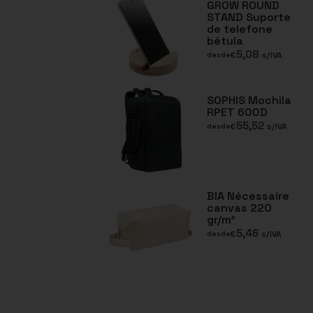
GROW ROUND
STAND Suporte
de telefone
bétula
5,08
€
s/IVA
desde
SOPHIS Mochila
RPET 600D
55,52
€
s/IVA
desde
BIA Nécessaire
canvas 220
gr/m²
5,46
€
s/IVA
desde