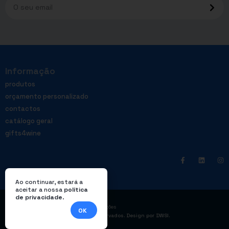
Informação
produtos
orçamento personalizado
contactos
catálogo geral
gifts4wine
Ao continuar, estará a
aceitar a nossa
política
de privacidade
.
|
Política de privacidade
Livro de reclamações
OK
© Enterprom – Todos os direitos reservados. Design por
DWSI
.