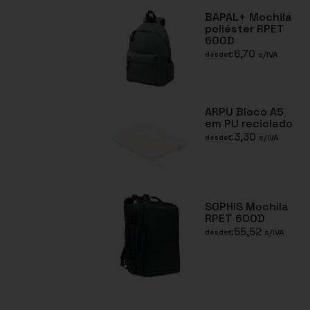
BAPAL+ Mochila
poliéster RPET
600D
6,70
€
s/IVA
desde
ARPU Bloco A5
em PU reciclado
3,30
€
s/IVA
desde
SOPHIS Mochila
RPET 600D
55,52
€
s/IVA
desde