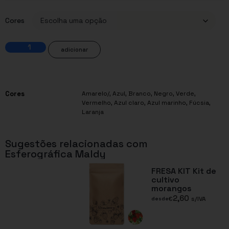
Cores
adicionar
Cores
Amarelo/
,
Azul
,
Branco
,
Negro
,
Verde
,
Vermelho
,
Azul claro
,
Azul marinho
,
Fúcsia
,
Laranja
Sugestões relacionadas com
Esferográfica Maldy
FRESA KIT Kit de
cultivo
morangos
2,60
€
s/IVA
desde