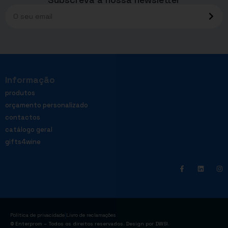
Informação
produtos
orçamento personalizado
contactos
catálogo geral
gifts4wine
|
Política de privacidade
Livro de reclamações
© Enterprom – Todos os direitos reservados. Design por
DWSI
.