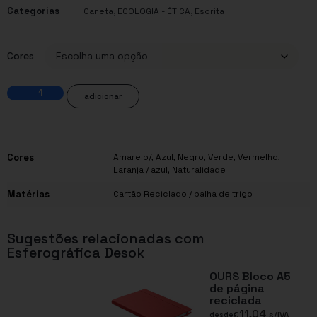
Categorias
,
,
Caneta
ECOLOGIA - ÉTICA
Escrita
Cores
adicionar
Cores
Amarelo/
,
Azul
,
Negro
,
Verde
,
Vermelho
,
Laranja / azul
,
Naturalidade
Matérias
Cartão Reciclado / palha de trigo
Sugestões relacionadas com
Esferográfica Desok
OURS Bloco A5
de página
reciclada
11,04
€
s/IVA
desde