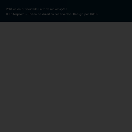
|
Política de privacidade
Livro de reclamações
© Enterprom – Todos os direitos reservados. Design por
DWSI
.