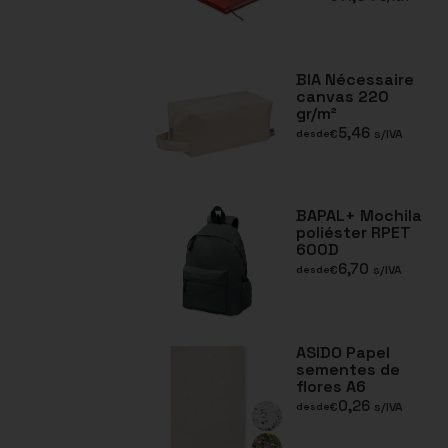
BIA Nécessaire
canvas 220
gr/m²
5,46
€
s/IVA
desde
BAPAL+ Mochila
poliéster RPET
600D
6,70
€
s/IVA
desde
ASIDO Papel
sementes de
flores A6
0,26
€
s/IVA
desde