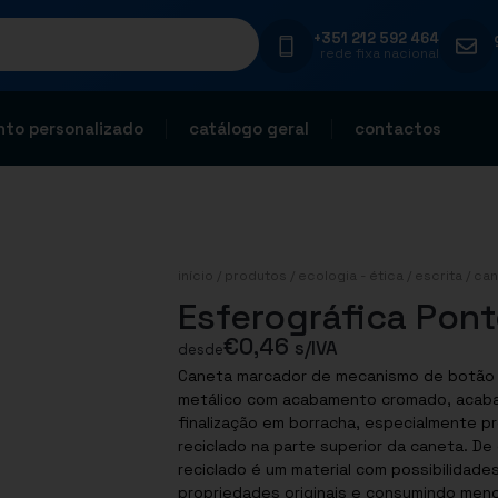
+351 212 592 464
rede fixa nacional
to personalizado
catálogo geral
contactos
início
/
produtos
/
ecologia - ética
/
escrita
/
can
Esferográfica Pont
€
0,46
s/IVA
desde
Caneta marcador de mecanismo de botão fa
metálico com acabamento cromado, acaba
finalização em borracha, especialmente pro
reciclado na parte superior da caneta. De 
reciclado é um material com possibilidade
propriedades originais e consumindo men