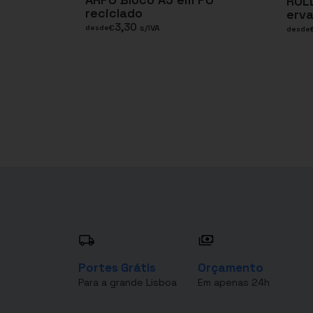
ROLL
reciclado
erv
3,30
€
s/IVA
desde
desde
Portes Grátis
Orçamento
Para a grande Lisboa
Em apenas 24h