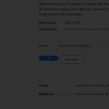
(Global Recycled Standard / Padrão de Rec
do material usado para fabricar o produto
Acabamento Aborrachado.
Referência
450.21611
Categorias
,
Caneta multifuncional
ECOLOG
Cores
adicionar
Cores
Azul
,
Branco
,
Negro
,
V
Matérias
Alumínio reciclado / B