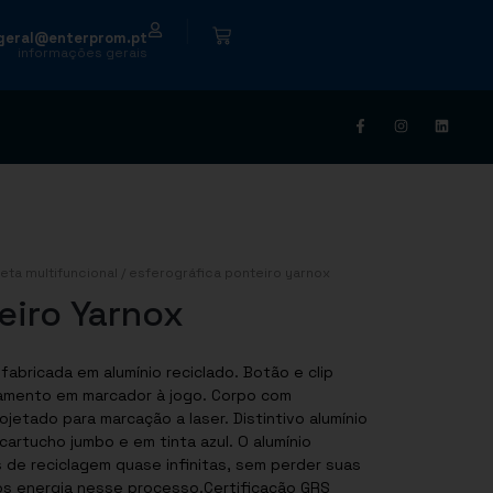
|
geral@enterprom.pt
informações gerais
eta multifuncional
/ esferográfica ponteiro yarnox
eiro Yarnox
bricada em alumínio reciclado. Botão e clip
mento em marcador à jogo. Corpo com
jetado para marcação a laser. Distintivo alumínio
cartucho jumbo e em tinta azul. O alumínio
s de reciclagem quase infinitas, sem perder suas
os energia nesse processo.Certificação GRS