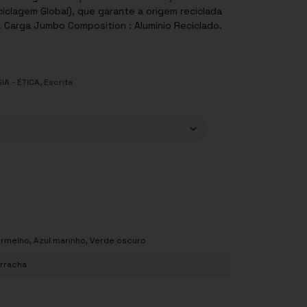
iclagem Global), que garante a origem reciclada
. Carga Jumbo Composition : Alumínio Reciclado.
,
IA - ÉTICA
Escrita
ermelho
,
Azul marinho
,
Verde oscuro
orracha