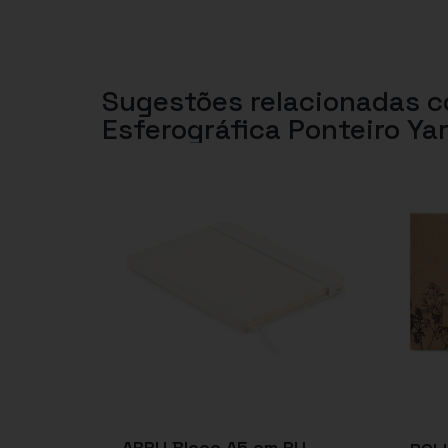
Sugestões relacionadas 
Esferográfica Ponteiro Ya
ARPU Bloco A5 em PU