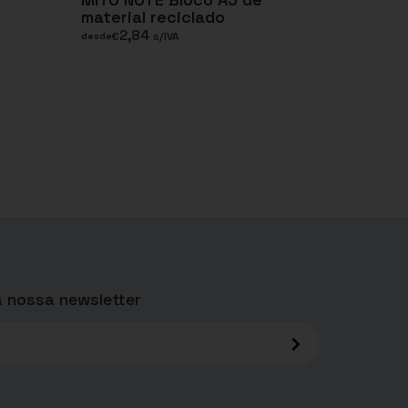
material reciclado
2,84
€
s/IVA
desde
 nossa newsletter