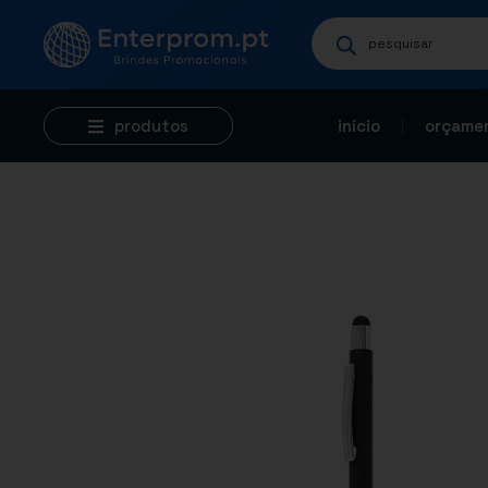
produtos
início
orçamen