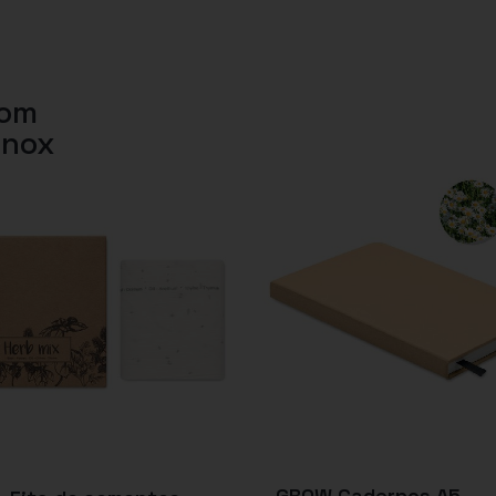
com
rnox
GROW Cadernos A5