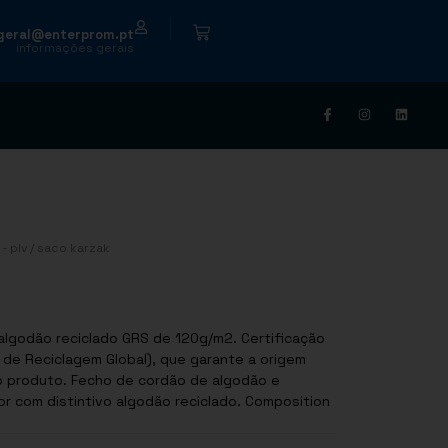
|
geral@enterprom.pt
informações gerais
- plv
/ saco karzak
 algodão reciclado GRS de 120g/m2. Certificação
 de Reciclagem Global), que garante a origem
 o produto. Fecho de cordão de algodão e
distintivo algodão reciclado. Composition