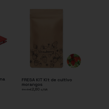
ina
FRESA KIT Kit de cultivo
morangos
2,60
€
s/IVA
desde