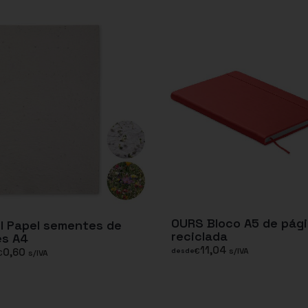
OURS Bloco A5 de pág
I Papel sementes de
reciclada
es A4
11,04
0,60
€
s/IVA
desde
€
s/IVA