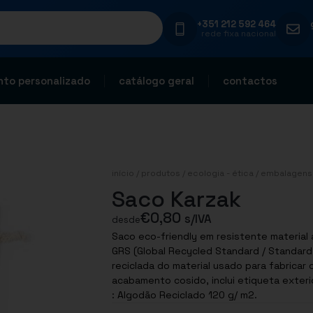
+351 212 592 464
rede fixa nacional
to personalizado
catálogo geral
contactos
início
/
produtos
/
ecologia - ética
/
embalagens 
Saco Karzak
€
0,80
s/IVA
desde
Saco eco-friendly em resistente material
GRS (Global Recycled Standard / Standard
reciclada do material usado para fabricar
acabamento cosido, inclui etiqueta exterior com 
: Algodão Reciclado 120 g/ m2.