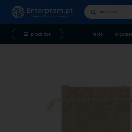
produtos
início
orçamen