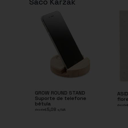
Saco Karzak
GROW ROUND STAND
ASID
Suporte de telefone
flor
bétula
desde
5,08
€
s/IVA
desde