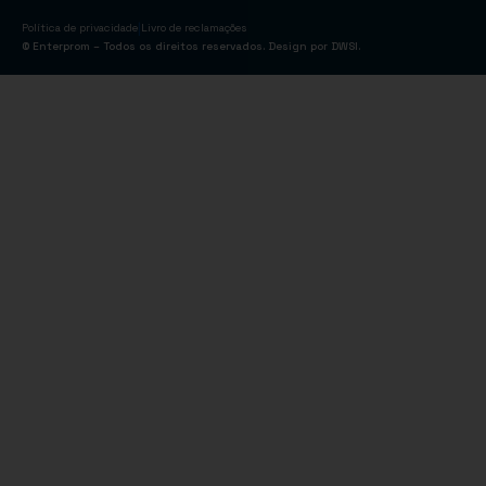
|
Política de privacidade
Livro de reclamações
© Enterprom – Todos os direitos reservados. Design por
DWSI
.