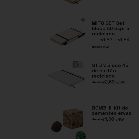
MITO SET Set
bloco A6 espiral
reciclado
1,82
–
1,84
€
€
s/IVA
desde
STEIN Bloco A5
de cartão
reciclado
2,60
€
s/IVA
desde
BOMBI III Kit de
sementes ervas
1,68
€
s/IVA
desde