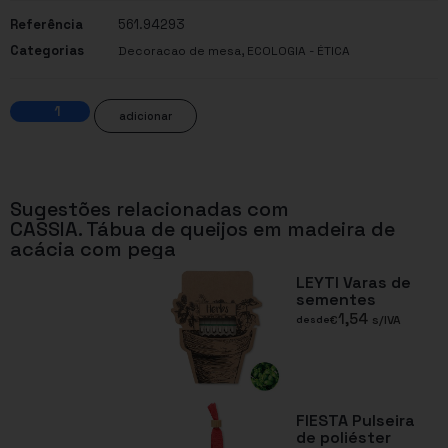
Referência
561.94293
Categorias
,
Decoracao de mesa
ECOLOGIA - ÉTICA
adicionar
Sugestões relacionadas com
CASSIA. Tábua de queijos em madeira de
acácia com pega
LEYTI Varas de
sementes
1,54
€
s/IVA
desde
FIESTA Pulseira
de poliéster