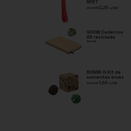
RPET
0,28
€
s/IVA
desde
GROW Cadernos
A5 reciclado
desde
BOMBI III Kit de
sementes ervas
1,68
€
s/IVA
desde