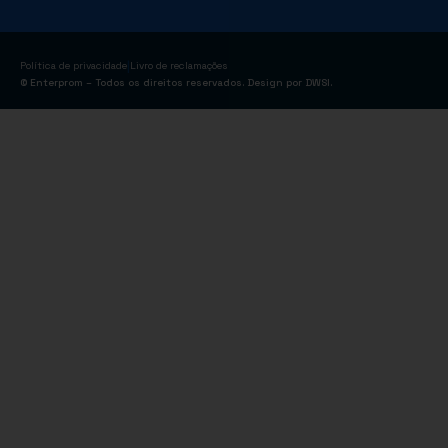
|
Política de privacidade
Livro de reclamações
© Enterprom – Todos os direitos reservados. Design por
DWSI
.