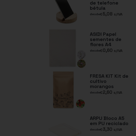
de telefone
bétula
5,08
€
s/IVA
desde
ASIDI Papel
sementes de
flores A4
0,60
€
s/IVA
desde
FRESA KIT Kit de
cultivo
morangos
2,60
€
s/IVA
desde
ARPU Bloco A5
em PU reciclado
3,30
€
s/IVA
desde