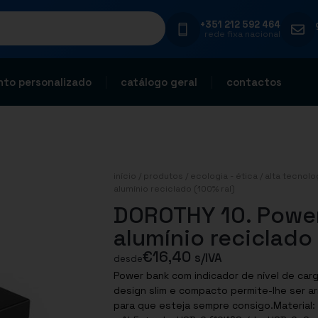
+351 212 592 464
rede fixa nacional
to personalizado
catálogo geral
contactos
início
/
produtos
/
ecologia - ética
/
alta tecnolo
alumínio reciclado (100% ral)
DOROTHY 10. Powe
alumínio reciclado
€
16,40
s/IVA
desde
Power bank com indicador de nível de car
design slim e compacto permite-lhe ser ar
para que esteja sempre consigo.Material: 