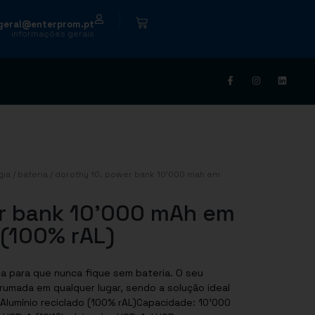
|
geral@enterprom.pt
informações gerais
gia
/
bateria
/ dorothy 10. power bank 10’000 mah em
r bank 10’000 mAh em
 (100% rAL)
ga para que nunca fique sem bateria. O seu
rumada em qualquer lugar, sendo a solução ideal
Alumínio reciclado (100% rAL)Capacidade: 10’000