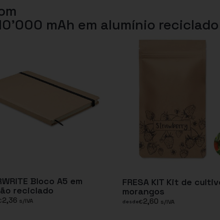
com
0’000 mAh em alumínio reciclado
RWRITE Bloco A5 em
FRESA KIT Kit de cultiv
ão reciclado
morangos
2,36
2,60
€
s/IVA
€
s/IVA
desde