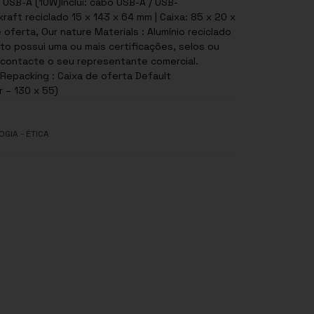
 USB-A (10W)Inclui: cabo USB-A / USB-
aft reciclado 15 x 143 x 64 mm | Caixa: 85 x 20 x
oferta, Our nature Materials : Alumínio reciclado
to possui uma ou mais certificações, selos ou
, contacte o seu representante comercial.
 Repacking : Caixa de oferta Default
r – 130 x 55)
GIA - ÉTICA