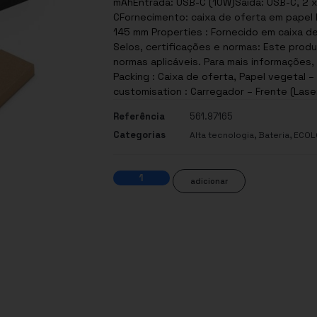
mAhEntrada: USB-C (10W)Saída: USB-C, 2 x
CFornecimento: caixa de oferta em papel kr
145 mm Properties : Fornecido em caixa de 
Selos, certificações e normas: Este produ
normas aplicáveis. Para mais informações
Packing : Caixa de oferta, Papel vegetal –
customisation : Carregador – Frente (Lase
Referência
561.97165
Categorias
,
,
Alta tecnologia
Bateria
ECOLO
adicionar