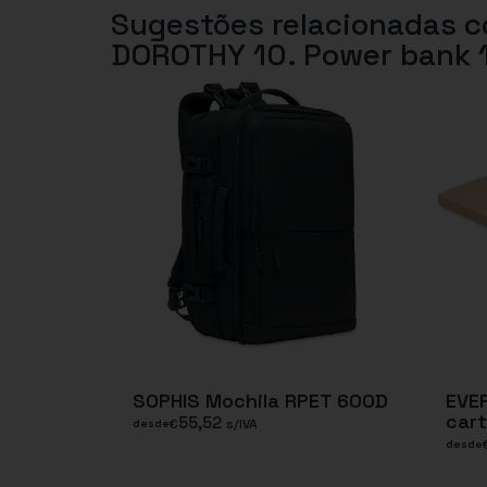
Sugestões relacionadas 
DOROTHY 10. Power bank 1
SOPHIS Mochila RPET 600D
EVE
cart
55,52
€
s/IVA
desde
desde