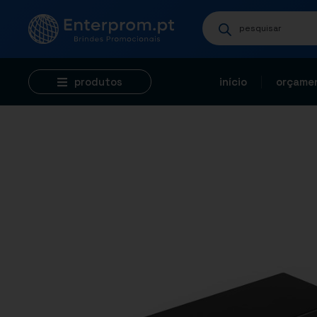
produtos
início
orçamen