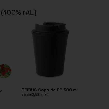
 (100% rAL)
TRIDUS Copo de PP 300 ml
o
2,58
€
s/IVA
desde