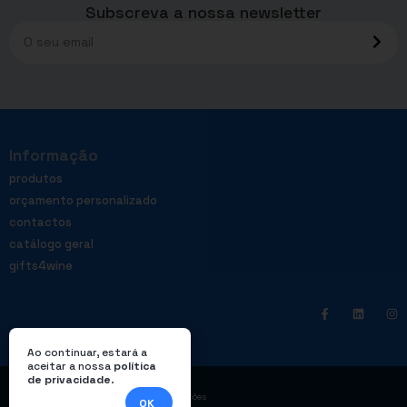
Subscreva a nossa newsletter
Informação
produtos
orçamento personalizado
contactos
catálogo geral
gifts4wine
Ao continuar, estará a
aceitar a nossa
política
de privacidade
.
|
Política de privacidade
Livro de reclamações
OK