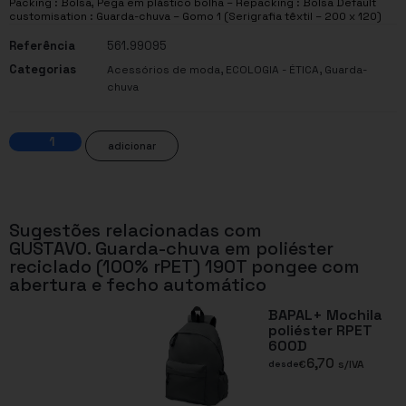
Packing : Bolsa, Pega em plástico bolha – Repacking : Bolsa Default
customisation : Guarda-chuva – Gomo 1 (Serigrafia têxtil – 200 x 120)
Referência
561.99095
Categorias
,
,
Acessórios de moda
ECOLOGIA - ÉTICA
Guarda-
chuva
adicionar
Sugestões relacionadas com
GUSTAVO. Guarda-chuva em poliéster
reciclado (100% rPET) 190T pongee com
abertura e fecho automático
BAPAL+ Mochila
poliéster RPET
600D
6,70
€
s/IVA
desde