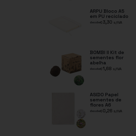
ARPU Bloco A5
em PU reciclado
3,30
€
s/IVA
desde
BOMBI II Kit de
sementes flor
abelha
1,68
€
s/IVA
desde
ASIDO Papel
sementes de
flores A6
0,26
€
s/IVA
desde