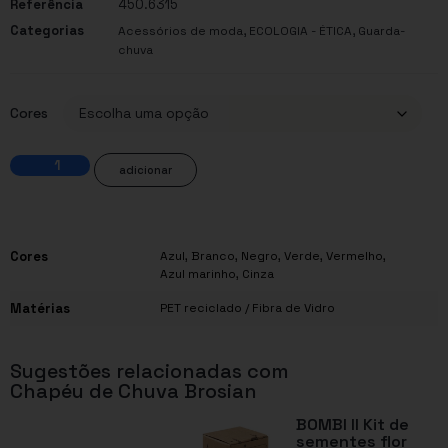
Referência
450.6315
Categorias
,
,
Acessórios de moda
ECOLOGIA - ÉTICA
Guarda-
chuva
Cores
adicionar
Cores
Azul
,
Branco
,
Negro
,
Verde
,
Vermelho
,
Azul marinho
,
Cinza
Matérias
PET reciclado / Fibra de Vidro
Sugestões relacionadas com
Chapéu de Chuva Brosian
BOMBI II Kit de
sementes flor