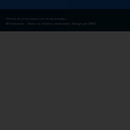
|
Política de privacidade
Livro de reclamações
© Enterprom – Todos os direitos reservados. Design por
DWSI
.