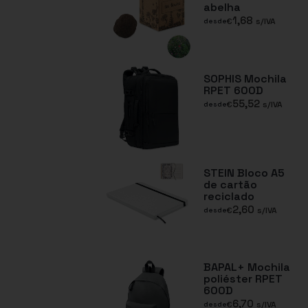
abelha
1,68
€
s/IVA
desde
SOPHIS Mochila
RPET 600D
55,52
€
s/IVA
desde
STEIN Bloco A5
de cartão
reciclado
2,60
€
s/IVA
desde
BAPAL+ Mochila
poliéster RPET
600D
6,70
€
s/IVA
desde