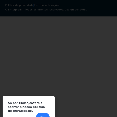
|
Política de privacidade
Livro de reclamações
© Enterprom – Todos os direitos reservados. Design por
DWSI
.
Ao continuar, estará a
aceitar a nossa
política
de privacidade
.