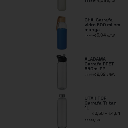
4,06
€
s/IVA
desde
CHAI Garrafa
vidro 500 ml em
manga
5,04
€
s/IVA
desde
ALABAMA
Garrafa RPET
650ml PP
2,62
€
s/IVA
desde
UTAH TOP
Garrafa Tritan
1L
3,50
–
4,64
€
€
s/IVA
desde