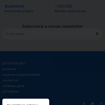
Qualidade
+ 20.000
Impressão própria
Brindes disponíveis
Subscreva a nossa newsletter
Informação
produtos
orçamento personalizado
contactos
catálogo geral
gifts4wine