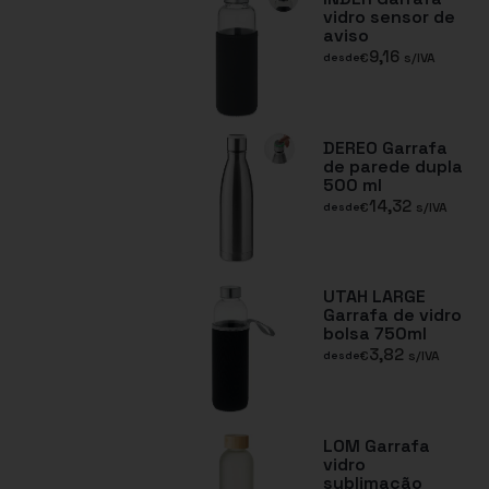
vidro sensor de
aviso
9,16
€
s/IVA
desde
DEREO Garrafa
de parede dupla
500 ml
14,32
€
s/IVA
desde
UTAH LARGE
Garrafa de vidro
bolsa 750ml
3,82
€
s/IVA
desde
LOM Garrafa
vidro
sublimação