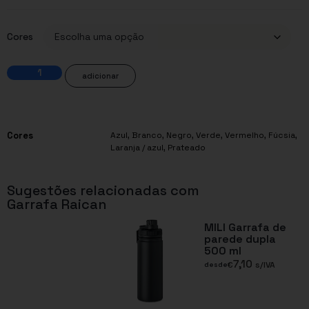
Cores
adicionar
Cores
Azul
,
Branco
,
Negro
,
Verde
,
Vermelho
,
Fúcsia
,
Laranja / azul
,
Prateado
Sugestões relacionadas com
Garrafa Raican
MILI Garrafa de
parede dupla
500 ml
7,10
€
s/IVA
desde