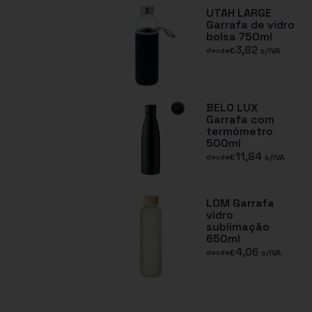
UTAH LARGE
Garrafa de vidro
bolsa 750ml
3,82
€
s/IVA
desde
BELO LUX
Garrafa com
termómetro
500ml
11,84
€
s/IVA
desde
LOM Garrafa
vidro
sublimação
650ml
4,06
€
s/IVA
desde