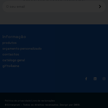
Informação
produtos
orçamento personalizado
contactos
catálogo geral
gifts4wine
|
Política de privacidade
Livro de reclamações
© Enterprom – Todos os direitos reservados. Design por
DWSI
.