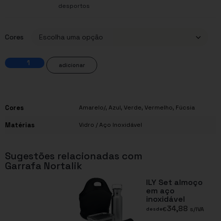
desportos
Cores
adicionar
Cores
Amarelo/
,
Azul
,
Verde
,
Vermelho
,
Fúcsia
Matérias
Vidro / Aço Inoxidável
Sugestões relacionadas com
Garrafa Nortalik
ILY Set almoço
em aço
inoxidável
34,88
€
s/IVA
desde