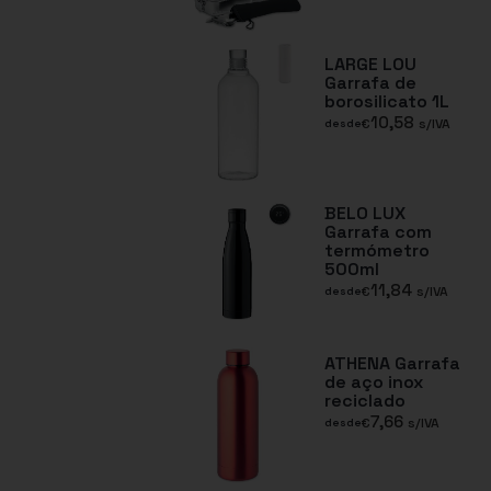
LARGE LOU
Garrafa de
borosilicato 1L
10,58
€
s/IVA
desde
BELO LUX
Garrafa com
termómetro
500ml
11,84
€
s/IVA
desde
ATHENA Garrafa
de aço inox
reciclado
7,66
€
s/IVA
desde