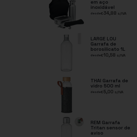
em aço
inoxidável
34,88
€
s/IVA
desde
LARGE LOU
Garrafa de
borosilicato 1L
10,58
€
s/IVA
desde
THAI Garrafa de
vidro 500 ml
5,00
€
s/IVA
desde
REM Garrafa
Tritan sensor de
aviso