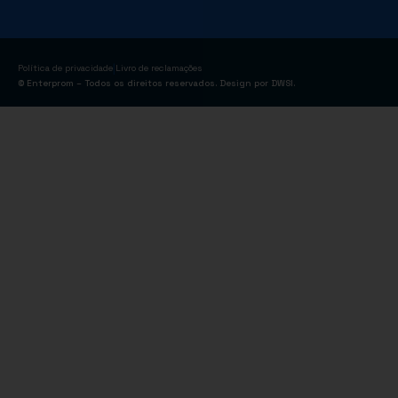
|
Política de privacidade
Livro de reclamações
© Enterprom – Todos os direitos reservados. Design por
DWSI
.