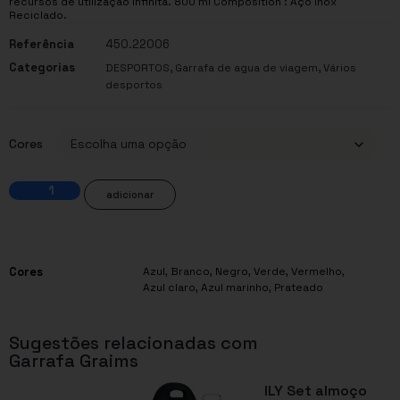
recursos de utilização infinita. 800 ml Composition : Aço Inox
Reciclado.
Referência
450.22006
Categorias
,
,
DESPORTOS
Garrafa de agua de viagem
Vários
desportos
Cores
adicionar
Cores
Azul
,
Branco
,
Negro
,
Verde
,
Vermelho
,
Azul claro
,
Azul marinho
,
Prateado
Sugestões relacionadas com
Garrafa Graims
ILY Set almoço