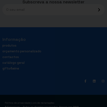
Subscreva a nossa newsletter
Informação
produtos
orçamento personalizado
contactos
catálogo geral
gifts4wine
|
Política de privacidade
Livro de reclamações
© Enterprom – Todos os direitos reservados. Design por
DWSI
.