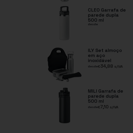
CLEO Garrafa de
parede dupla
500 ml
desde
ILY Set almoço
em aço
inoxidável
34,88
€
s/IVA
desde
MILI Garrafa de
parede dupla
500 ml
7,10
€
s/IVA
desde