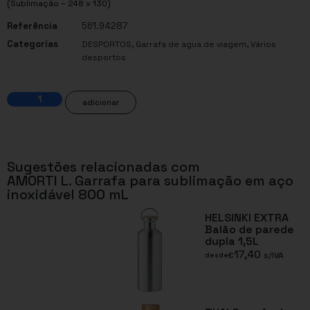
(Sublimação – 248 x 130)
Referência
561.94287
Categorias
,
,
DESPORTOS
Garrafa de agua de viagem
Vários
desportos
adicionar
Sugestões relacionadas com
AMORTI L. Garrafa para sublimação em aço
inoxidável 800 mL
HELSINKI EXTRA
Balão de parede
dupla 1,5L
17,40
€
s/IVA
desde