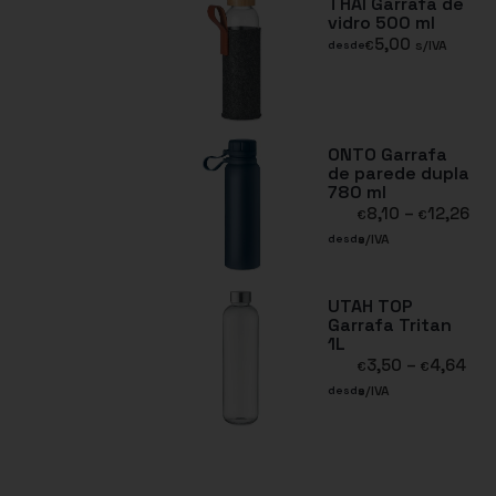
THAI Garrafa de
vidro 500 ml
5,00
€
s/IVA
desde
ONTO Garrafa
de parede dupla
780 ml
8,10
–
12,26
€
€
s/IVA
desde
UTAH TOP
Garrafa Tritan
1L
3,50
–
4,64
€
€
s/IVA
desde