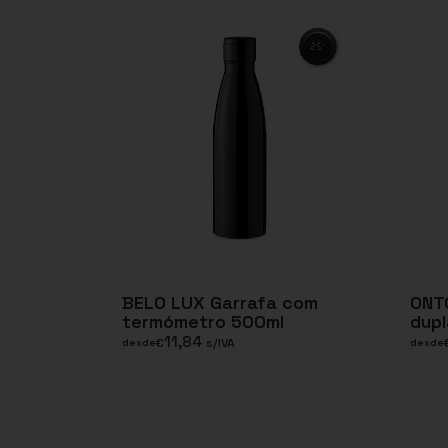
BELO LUX Garrafa com
ONT
termómetro 500ml
dupl
11,84
€
s/IVA
desde
desde