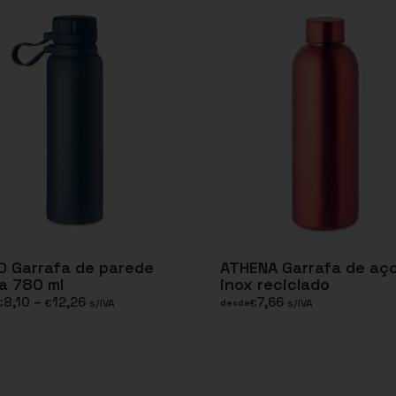
O Garrafa de parede
ATHENA Garrafa de aç
a 780 ml
inox reciclado
8,10
–
12,26
7,66
€
€
s/IVA
€
s/IVA
desde