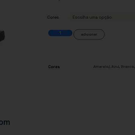
Cores
adicionar
Cores
Amarelo/
,
Azul
,
Branco
com