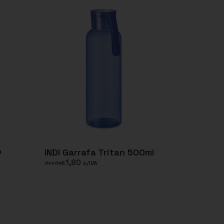
o
INDI Garrafa Tritan 500ml
1,80
€
s/IVA
desde