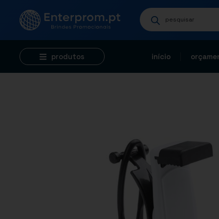
produtos
início
orçamen