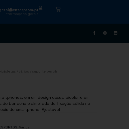
|
geral@enterprom.pt
informações gerais
icicletas
/
vários
/ suporte perch
martphones, em um design casual bicolor e em
 de borracha e almofada de fixação sólida no
deais do smartphone. Ajustável
,
ESPORTOS
Vários