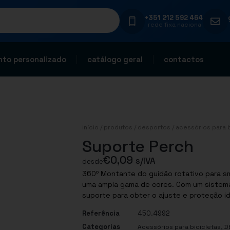
+351 212 592 464
rede fixa nacional
to personalizado
catálogo geral
contactos
início
/
produtos
/
desportos
/
acessórios para b
Suporte Perch
€
0,09
s/IVA
desde
360º Montante do guidão rotativo para s
uma ampla gama de cores. Com um sistema
suporte para obter o ajuste e proteção i
Referência
450.4992
Categorias
,
Acessórios para bicicletas
D