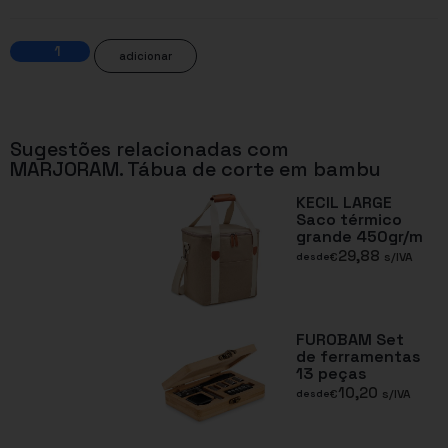
adicionar
Sugestões relacionadas com
MARJORAM. Tábua de corte em bambu
KECIL LARGE
Saco térmico
grande 450gr/m
29,88
€
s/IVA
desde
FUROBAM Set
de ferramentas
13 peças
10,20
€
s/IVA
desde