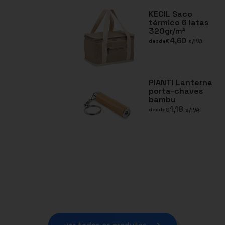
KECIL Saco
térmico 6 latas
320gr/m²
4,60
€
s/IVA
desde
PIANTI Lanterna
porta-chaves
bambu
1,18
€
s/IVA
desde