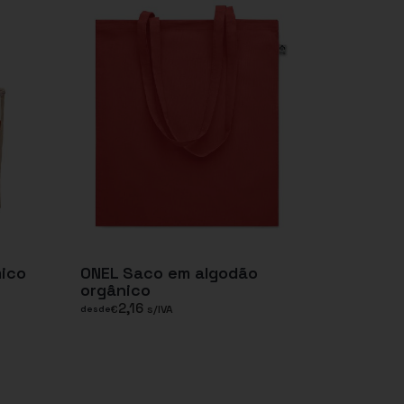
mico
ONEL Saco em algodão
orgânico
2,16
€
s/IVA
desde