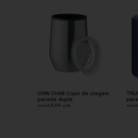
CHIN CHAN Copo de viagem
TRU
parede dupla
pare
4,64
€
s/IVA
desde
desde