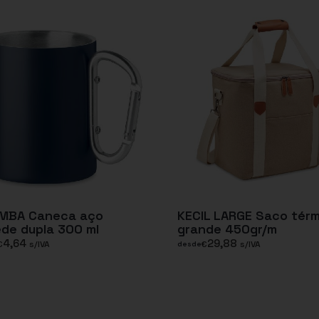
MBA Caneca aço
KECIL LARGE Saco tér
de dupla 300 ml
grande 450gr/m
4,64
29,88
€
s/IVA
€
s/IVA
desde