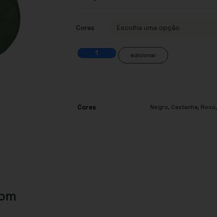
Cores
adicionar
Cores
Negro
,
Castanha
,
Roxo
com