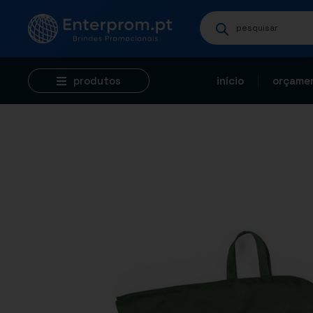
produtos
início
orçamen