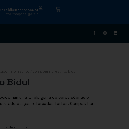
|
geral@enterprom.pt
informações gerais
suporte presunto
/ bolsa para presunto bidul
o Bidul
ecido. Em uma ampla gama de cores sóbrias e
e alças reforçadas fortes. Composition :
ílios de cozinha