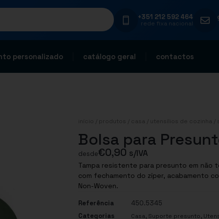
+351 212 592 464
rede fixa nacional
to personalizado
catálogo geral
contactos
início
/
produtos
/
casa
/
utensílios de cozinha
/
Bolsa para Presunt
€
0,90
s/IVA
desde
Tampa resistente para presunto em não t
com fechamento do zíper, acabamento costurado 
Non-Woven.
Referência
450.5345
Categorias
,
,
Casa
Suporte presunto
Utens