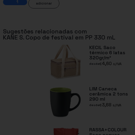
adicionar
Sugestões relacionadas com
KANE S. Copo de festival em PP 330 mL
KECIL Saco
térmico 6 latas
320gr/m²
4,60
€
s/IVA
desde
LIM Caneca
cerâmica 2 tons
290 ml
3,68
€
s/IVA
desde
RASSA+COLOUR
Saco canvas