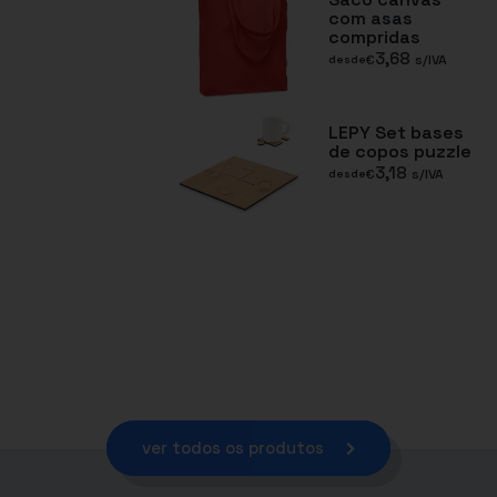
com asas
compridas
3,68
€
s/IVA
desde
LEPY Set bases
de copos puzzle
3,18
€
s/IVA
desde
ver todos os produtos