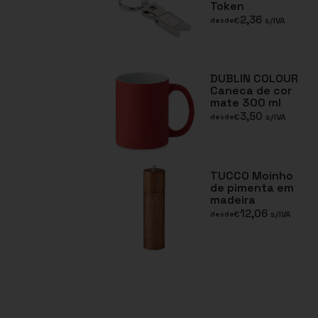
Token
2,36
€
s/IVA
desde
DUBLIN COLOUR
Caneca de cor
mate 300 ml
3,50
€
s/IVA
desde
TUCCO Moinho
de pimenta em
madeira
12,06
€
s/IVA
desde