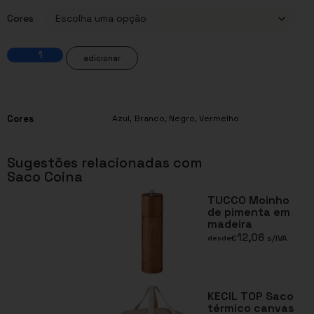
Cores
adicionar
Cores
Azul
,
Branco
,
Negro
,
Vermelho
Sugestões relacionadas com
Saco Coina
TUCCO Moinho
de pimenta em
madeira
12,06
€
s/IVA
desde
KECIL TOP Saco
térmico canvas