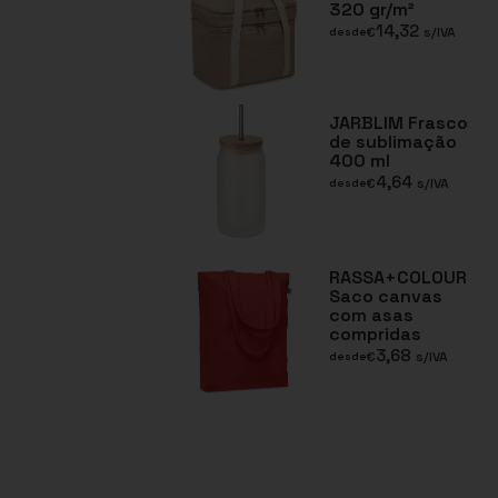
320 gr/m²
14,32
€
s/IVA
desde
JARBLIM Frasco
de sublimação
400 ml
4,64
€
s/IVA
desde
RASSA+COLOUR
Saco canvas
com asas
compridas
3,68
€
s/IVA
desde