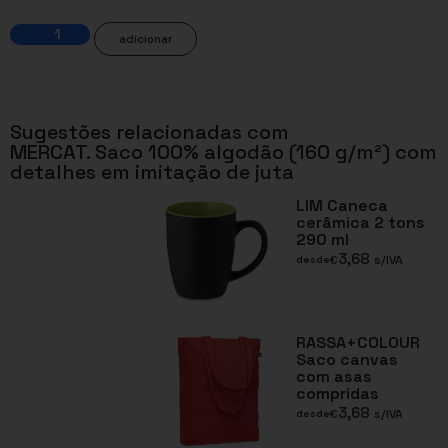
adicionar
Sugestões relacionadas com
MERCAT. Saco 100% algodão (160 g/m²) com
detalhes em imitação de juta
LIM Caneca
cerâmica 2 tons
290 ml
3,68
€
s/IVA
desde
RASSA+COLOUR
Saco canvas
com asas
compridas
3,68
€
s/IVA
desde