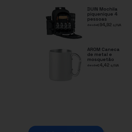
DUIN Mochila
piquenique 4
pessoas
94,92
€
s/IVA
desde
AROM Caneca
de metal e
mosquetão
4,42
€
s/IVA
desde