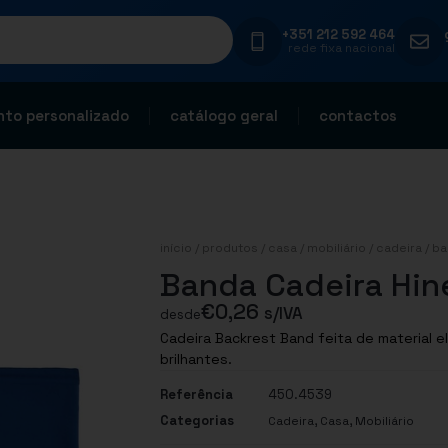
+351 212 592 464
rede fixa nacional
to personalizado
catálogo geral
contactos
início
/
produtos
/
casa
/
mobiliário
/
cadeira
/ ba
Banda Cadeira Hin
€
0,26
s/IVA
desde
Cadeira Backrest Band feita de material 
brilhantes.
Referência
450.4539
Categorias
,
,
Cadeira
Casa
Mobiliário