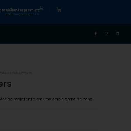
|
geral@enterprom.pt
informações gerais
nda cadeira hiners
ers
elástico resistente em uma ampla gama de tons