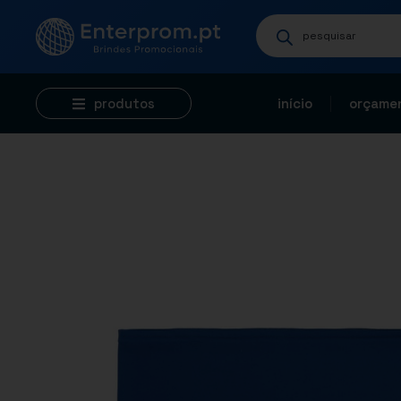
produtos
início
orçamen