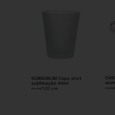
OVI
SONGOBLIM Copo shot
alum
sublimação 44ml
1,22
desde
€
s/IVA
desde