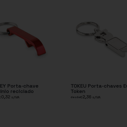
KEY Porta-chave
TOKEU Porta-chaves E
ínio reciclado
Token
0,32
2,36
€
s/IVA
€
s/IVA
desde