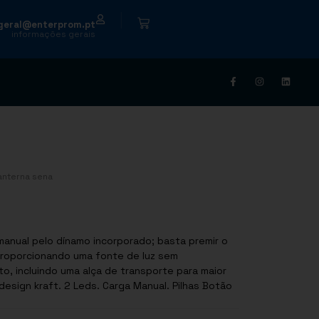
|
geral@enterprom.pt
informações gerais
lanterna sena
manual pelo dínamo incorporado; basta premir o
proporcionando uma fonte de luz sem
o, incluindo uma alça de transporte para maior
sign kraft. 2 Leds. Carga Manual. Pilhas Botão