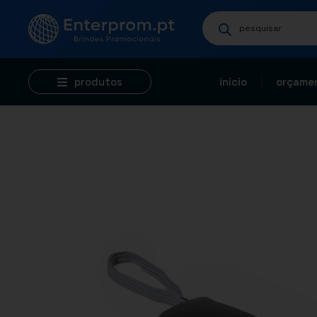
produtos
início
orçamen