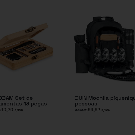
OBAM Set de
DUIN Mochila piqueniq
ramentas 13 peças
pessoas
10,20
94,92
€
s/IVA
€
s/IVA
desde