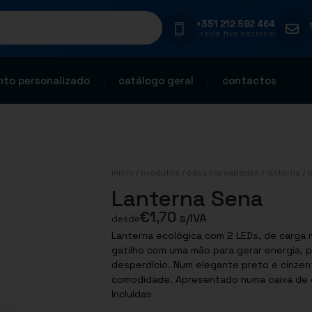
+351 212 592 464
rede fixa nacional
to personalizado
catálogo geral
contactos
início
/
produtos
/
casa
/
lamapadas
/
lanterna
/ 
Lanterna Sena
€
1,70
s/IVA
desde
Lanterna ecológica com 2 LEDs, de carga 
gatilho com uma mão para gerar energia, 
desperdício. Num elegante preto e cinzent
comodidade. Apresentado numa caixa de de
Incluídas