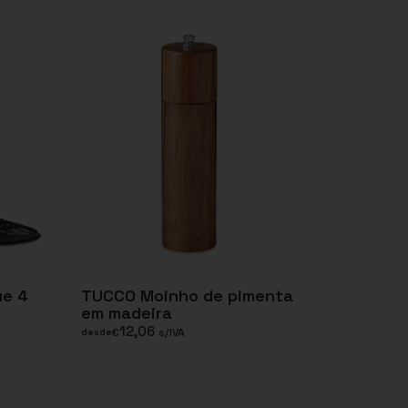
ue 4
TUCCO Moinho de pimenta
em madeira
12,06
€
s/IVA
desde