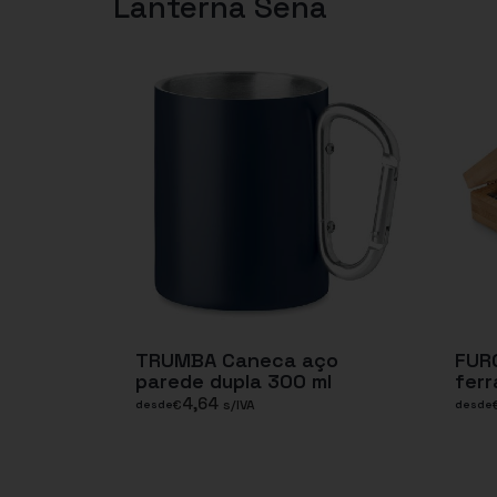
Lanterna Sena
TRUMBA Caneca aço
FUR
parede dupla 300 ml
fer
4,64
€
s/IVA
desde
desde