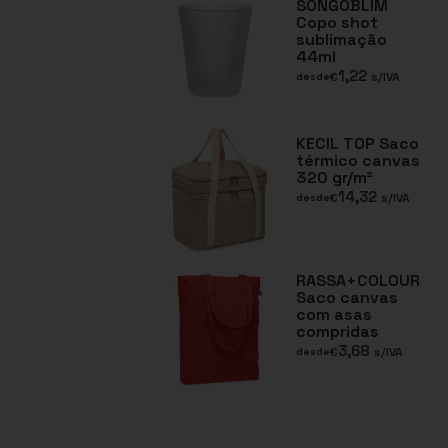
SONGOBLIM
Copo shot
sublimação
44ml
1,22
€
s/IVA
desde
KECIL TOP Saco
térmico canvas
320 gr/m²
14,32
€
s/IVA
desde
RASSA+COLOUR
Saco canvas
com asas
compridas
3,68
€
s/IVA
desde