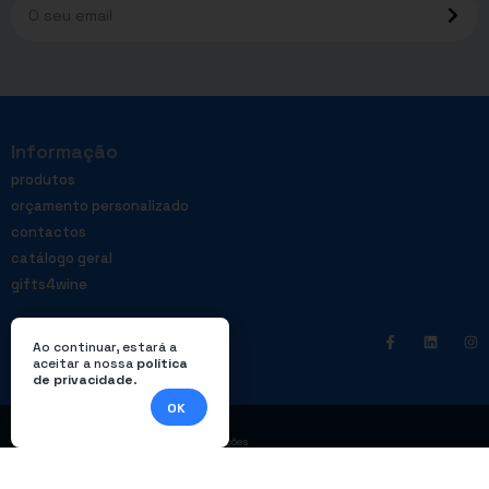
Informação
produtos
orçamento personalizado
contactos
catálogo geral
gifts4wine
Ao continuar, estará a
aceitar a nossa
política
de privacidade
.
OK
|
Política de privacidade
Livro de reclamações
© Enterprom – Todos os direitos reservados. Design por
DWSI
.