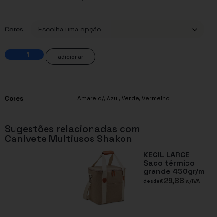
Cores
adicionar
Cores
Amarelo/
,
Azul
,
Verde
,
Vermelho
Sugestões relacionadas com
Canivete Multiusos Shakon
KECIL LARGE
Saco térmico
grande 450gr/m
29,88
€
s/IVA
desde