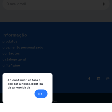
Informação
produtos
orçamento personalizado
contactos
catálogo geral
gifts4wine
Ao continuar, estará a
aceitar a nossa
política
de privacidade
.
OK
|
Política de privacidade
Livro de reclamações
© Enterprom – Todos os direitos reservados. Design por
DWSI
.