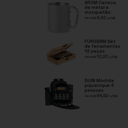
AROM Caneca
de metal e
mosquetão
4,42
€
s/IVA
desde
FUROBAM Set
de ferramentas
13 peças
10,20
€
s/IVA
desde
DUIN Mochila
piquenique 4
pessoas
94,92
€
s/IVA
desde