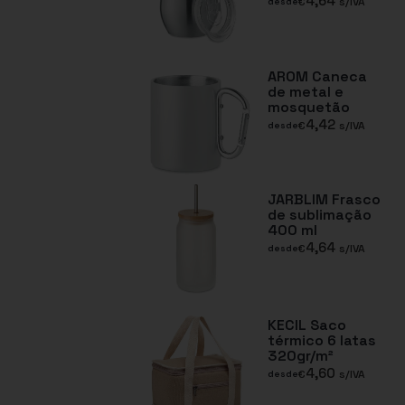
4,64
€
s/IVA
desde
AROM Caneca
de metal e
mosquetão
4,42
€
s/IVA
desde
JARBLIM Frasco
de sublimação
400 ml
4,64
€
s/IVA
desde
KECIL Saco
térmico 6 latas
320gr/m²
4,60
€
s/IVA
desde