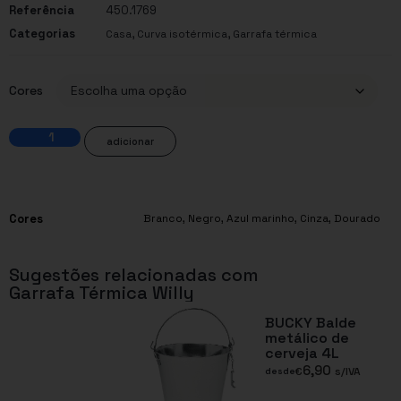
Referência
450.1769
Categorias
,
,
Casa
Curva isotérmica
Garrafa térmica
Cores
adicionar
Cores
Branco
,
Negro
,
Azul marinho
,
Cinza
,
Dourado
Sugestões relacionadas com
Garrafa Térmica Willy
BUCKY Balde
metálico de
cerveja 4L
6,90
€
s/IVA
desde