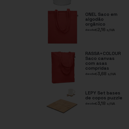
ONEL Saco em
algodão
orgânico
2,16
€
s/IVA
desde
RASSA+COLOUR
Saco canvas
com asas
compridas
3,68
€
s/IVA
desde
LEPY Set bases
de copos puzzle
3,18
€
s/IVA
desde