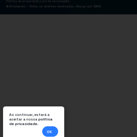
|
Política de privacidade
Livro de reclamações
© Enterprom – Todos os direitos reservados. Design por
DWSI
.
Ao continuar, estará a
aceitar a nossa
política
de privacidade
.
OK