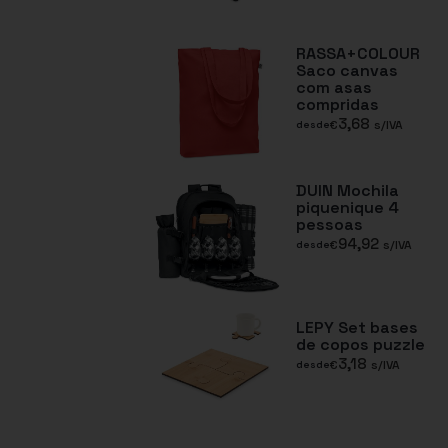
RASSA+COLOUR
Saco canvas
com asas
compridas
3,68
€
s/IVA
desde
DUIN Mochila
piquenique 4
pessoas
94,92
€
s/IVA
desde
LEPY Set bases
de copos puzzle
3,18
€
s/IVA
desde