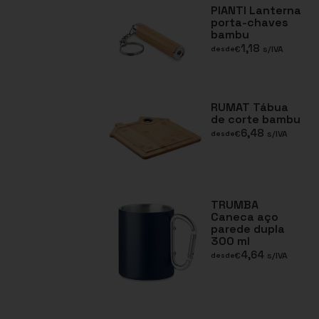
PIANTI Lanterna
porta-chaves
bambu
1,18
€
s/IVA
desde
RUMAT Tábua
de corte bambu
6,48
€
s/IVA
desde
TRUMBA
Caneca aço
parede dupla
300 ml
4,64
€
s/IVA
desde