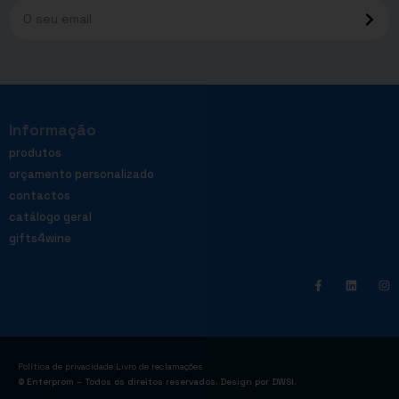
Informação
produtos
orçamento personalizado
contactos
catálogo geral
gifts4wine
|
Política de privacidade
Livro de reclamações
© Enterprom – Todos os direitos reservados. Design por
DWSI
.