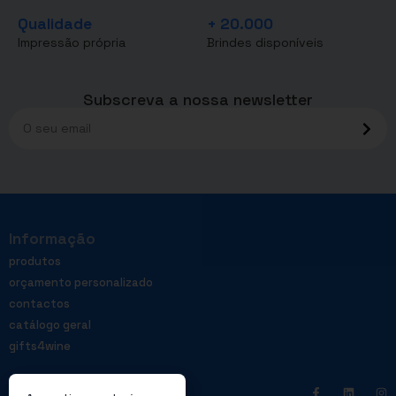
Qualidade
+ 20.000
Impressão própria
Brindes disponíveis
Subscreva a nossa newsletter
Informação
produtos
orçamento personalizado
contactos
catálogo geral
gifts4wine