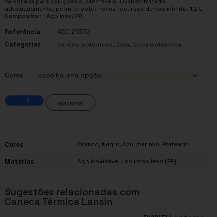
valorizada para soluções sustentáveis. Quando tratado
adequadamente, permite obter novos recursos de uso infinito. 1,2 L
Composition : Aço Inox/ PP.
Referência
450.21352
Categorias
,
,
Caneca isotérmico
Casa
Curva isotérmica
Cores
adicionar
Cores
Branco
,
Negro
,
Azul marinho
,
Prateado
Matérias
Aço Inoxidável / polipropileno (PP)
Sugestões relacionadas com
Caneca Térmica Lansin