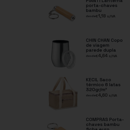
PIANTI Lanterna
porta-chaves
bambu
1,18
€
s/IVA
desde
CHIN CHAN Copo
de viagem
parede dupla
4,64
€
s/IVA
desde
KECIL Saco
térmico 6 latas
320gr/m²
4,60
€
s/IVA
desde
COMPRAS Porta-
chaves bambu
ficha euro