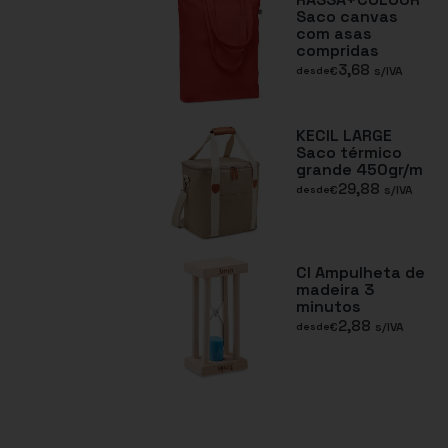
Saco canvas
com asas
compridas
3,68
€
s/IVA
desde
KECIL LARGE
Saco térmico
grande 450gr/m
29,88
€
s/IVA
desde
CI Ampulheta de
madeira 3
minutos
2,88
€
s/IVA
desde