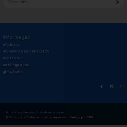
Informação
produtos
orçamento personalizado
contactos
catálogo geral
gifts4wine
|
Política de privacidade
Livro de reclamações
© Enterprom – Todos os direitos reservados. Design por
DWSI
.