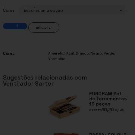
Cores
adicionar
Cores
Amarelo/
,
Azul
,
Branco
,
Negro
,
Verde
,
Vermelho
Sugestões relacionadas com
Ventilador Sartor
FUROBAM Set
de ferramentas
13 peças
10,20
€
s/IVA
desde
RASSA+COLOUR