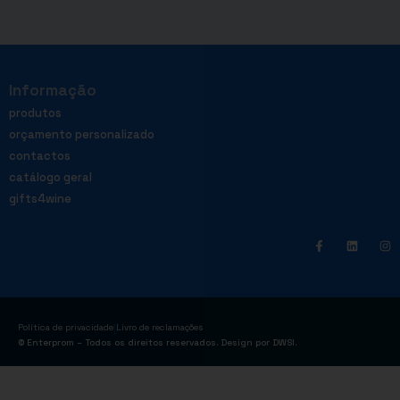
Informação
produtos
orçamento personalizado
contactos
catálogo geral
gifts4wine
|
Política de privacidade
Livro de reclamações
© Enterprom – Todos os direitos reservados. Design por
DWSI
.