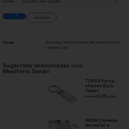
Cores
adicionar
Cores
Amarelo/
,
Branco
,
Verde
,
Vermelho
,
Fúcsia
,
Laranja / azul
Sugestões relacionadas com
Mealheiro Donax
TOKEU Porta-
chaves Euro
Token
2,36
€
s/IVA
desde
AROM Caneca
de metal e