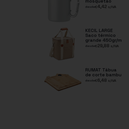
mosquetão
4,42
€
s/IVA
desde
KECIL LARGE
Saco térmico
grande 450gr/m
29,88
€
s/IVA
desde
RUMAT Tábua
de corte bambu
6,48
€
s/IVA
desde