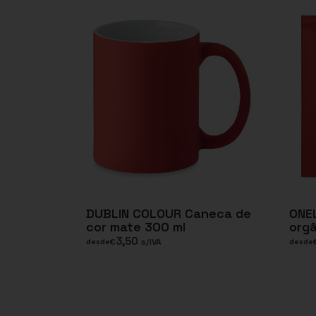
DUBLIN COLOUR Caneca de
ONE
cor mate 300 ml
org
3,50
€
s/IVA
desde
desde