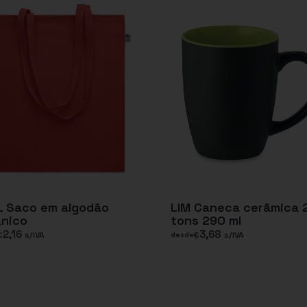
L Saco em algodão
LIM Caneca cerâmica 
ânico
tons 290 ml
2,16
3,68
€
s/IVA
€
s/IVA
desde