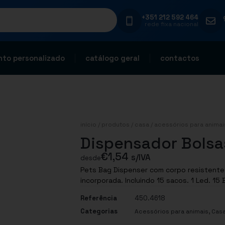
+351 212 592 464
rede fixa nacional
to personalizado
catálogo geral
contactos
início
/
produtos
/
casa
/
acessórios para animai
Dispensador Bolsa
€
1,54
s/IVA
desde
Pets Bag Dispenser com corpo resistente 
incorporada. Incluindo 15 sacos. 1 Led. 15 B
Referência
450.4618
Categorias
,
Acessórios para animais
Cas