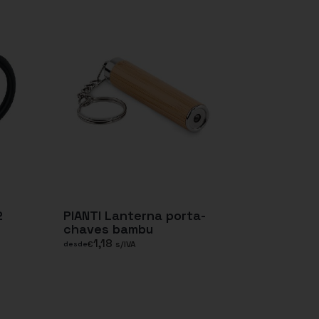
2
PIANTI Lanterna porta-
chaves bambu
1,18
€
s/IVA
desde