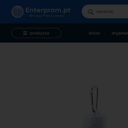
produtos
início
orçamen