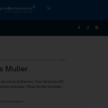
|
geral@enterprom.pt
informações gerais
s
/
estojo limpeza
/ dispensador bolsas muller
s Muller
em cores brilhantes. Com lanterna LED
olsas Incluídas. Pilhas Botão Incluídas
,
a
Estojo limpeza