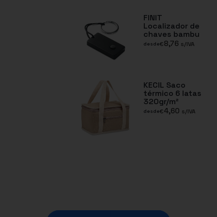
FINIT
Localizador de
chaves bambu
8,76
€
s/IVA
desde
KECIL Saco
térmico 6 latas
320gr/m²
4,60
€
s/IVA
desde