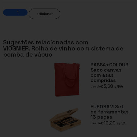
adicionar
Sugestões relacionadas com
VIOGNIER. Rolha de vinho com sistema de
bomba de vácuo
RASSA+COLOUR
Saco canvas
com asas
compridas
3,68
€
s/IVA
desde
FUROBAM Set
de ferramentas
13 peças
10,20
€
s/IVA
desde