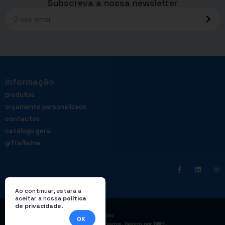
Subscreva a nossa newsletter
Informação
produtos
orçamento personalizado
contactos
catálogo geral
gifts4wine
Ao continuar, estará a
aceitar a nossa
política
de privacidade
.
|
Política de privacidade
Livro de reclamações
OK
© Enterprom – Todos os direitos reservados. Design por
DWSI
.