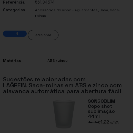
Referência
561.94374
Categorias
,
,
Acessórios do vinho - Aguardentes
Casa
Saca-
rolhas
adicionar
Matérias
ABS / zinco
Sugestões relacionadas com
LAGREIN. Saca-rolhas em ABS e zinco com
alavanca automática para abertura fácil
SONGOBLIM
Copo shot
sublimação
44ml
1,22
€
s/IVA
desde