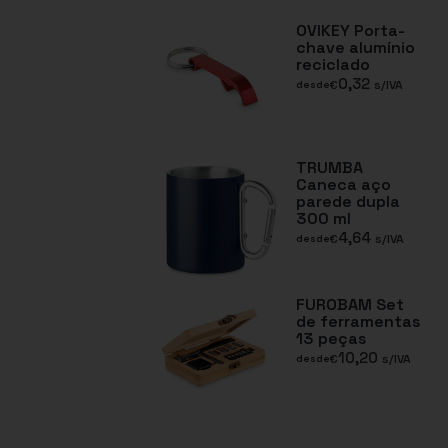
OVIKEY Porta-
chave alumínio
reciclado
0,32
€
s/IVA
desde
TRUMBA
Caneca aço
parede dupla
300 ml
4,64
€
s/IVA
desde
FUROBAM Set
de ferramentas
13 peças
10,20
€
s/IVA
desde