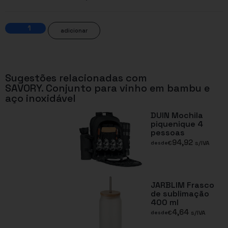
adicionar
Sugestões relacionadas com
SAVORY. Conjunto para vinho em bambu e
aço inoxidável
DUIN Mochila
piquenique 4
pessoas
94,92
€
s/IVA
desde
JARBLIM Frasco
de sublimação
400 ml
4,64
€
s/IVA
desde