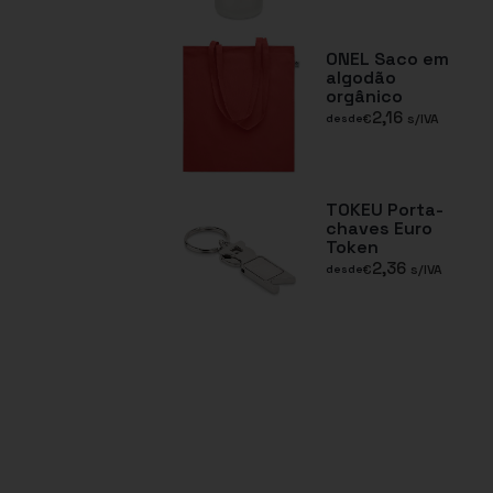
ONEL Saco em
algodão
orgânico
2,16
€
s/IVA
desde
TOKEU Porta-
chaves Euro
Token
2,36
€
s/IVA
desde