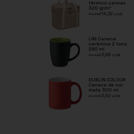
térmico canvas
320 gr/m²
14,32
€
s/IVA
desde
LIM Caneca
cerâmica 2 tons
290 ml
3,68
€
s/IVA
desde
DUBLIN COLOUR
Caneca de cor
mate 300 ml
3,50
€
s/IVA
desde