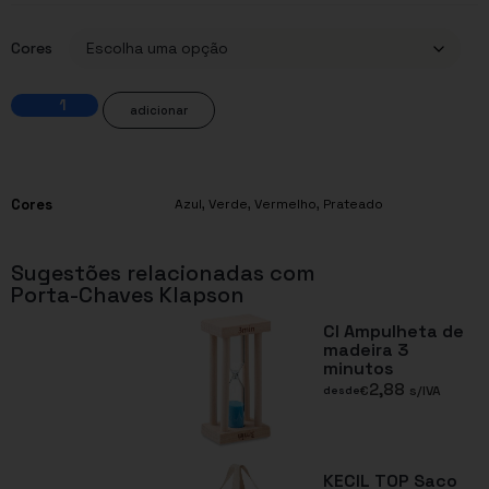
Cores
adicionar
Cores
Azul
,
Verde
,
Vermelho
,
Prateado
Sugestões relacionadas com
Porta-Chaves Klapson
CI Ampulheta de
madeira 3
minutos
2,88
€
s/IVA
desde
KECIL TOP Saco