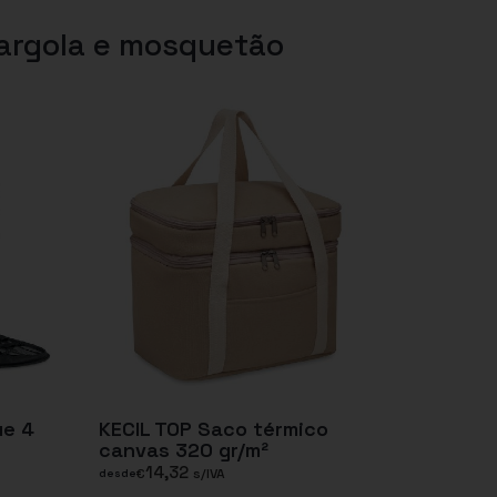
 argola e mosquetão
ue 4
KECIL TOP Saco térmico
canvas 320 gr/m²
14,32
€
s/IVA
desde