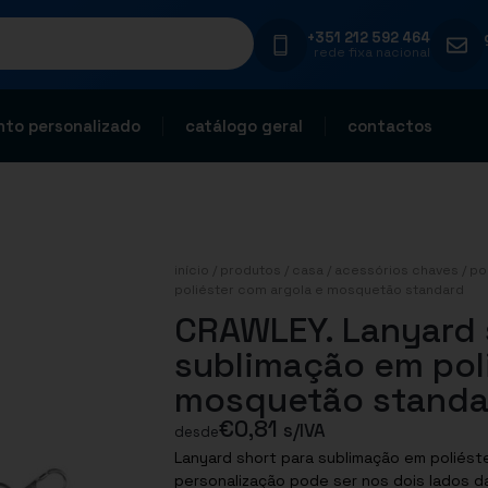
+351 212 592 464
rede fixa nacional
to personalizado
catálogo geral
contactos
início
/
produtos
/
casa
/
acessórios chaves
/
po
poliéster com argola e mosquetão standard
CRAWLEY. Lanyard 
sublimação em pol
mosquetão standa
€
0,81
s/IVA
desde
Lanyard short para sublimação em poliést
personalização pode ser nos dois lados da