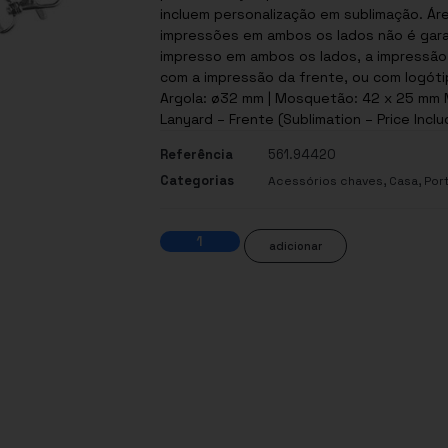
incluem personalização em sublimação. Ár
impressões em ambos os lados não é garan
impresso em ambos os lados, a impressão
com a impressão da frente, ou com logóti
Argola: ø32 mm | Mosquetão: 42 x 25 mm Ma
Lanyard – Frente (Sublimation – Price Incl
Referência
561.94420
Categorias
,
,
Acessórios chaves
Casa
Por
adicionar