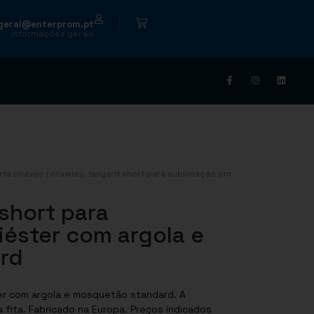
|
geral@enterprom.pt
informações gerais
rta chaves
/ crawley. lanyard short para sublimação em
short para
iéster com argola e
rd
er com argola e mosquetão standard. A
 fita. Fabricado na Europa. Preços indicados