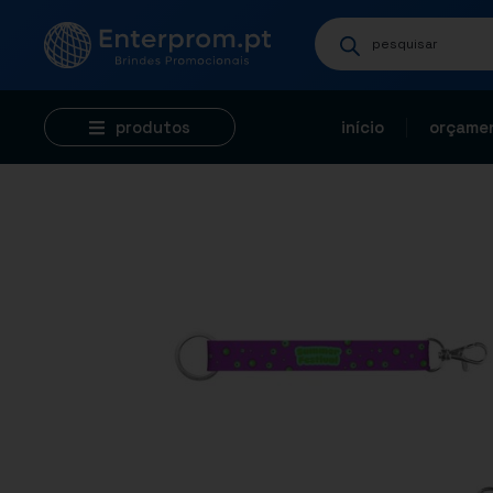
produtos
início
orçamen