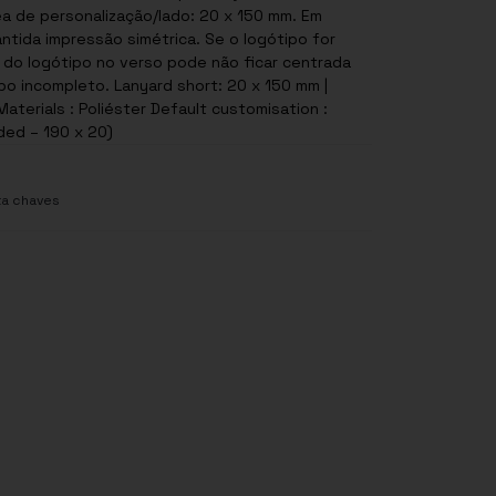
ea de personalização/lado: 20 x 150 mm. Em
tida impressão simétrica. Se o logótipo for
 do logótipo no verso pode não ficar centrada
po incompleto. Lanyard short: 20 x 150 mm |
terials : Poliéster Default customisation :
uded – 190 x 20)
ta chaves