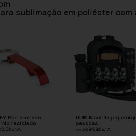
com
ara sublimação em poliéster com
KEY Porta-chave
DUIN Mochila piqueniq
ínio reciclado
pessoas
0,32
94,92
€
s/IVA
€
s/IVA
desde