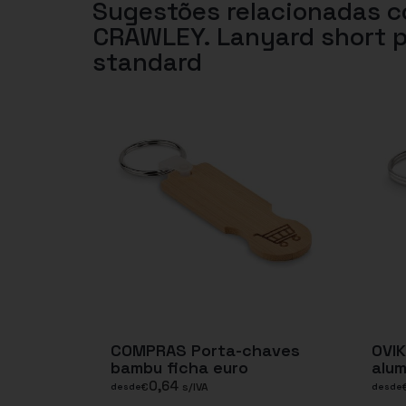
Sugestões relacionadas 
CRAWLEY. Lanyard short p
standard
COMPRAS Porta-chaves
OVI
bambu ficha euro
alum
0,64
€
s/IVA
desde
desde